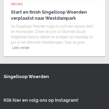
NIEUWS
Start en finish Singelloop Woerden
verplaatst naar Westdampark
De Singelloop Woerden krijgt in 2026 een nieuwe start-
en finishlocatie. Zowel de 5 en 10 kilometer als de
Singelloop Kidsrun starten en eindigen op maandag 22
juni in het sfeervolle Westdampark. Door de groei
Lees verder
Singelloop Woerden
Klik hier en volg ons op Instagram
!