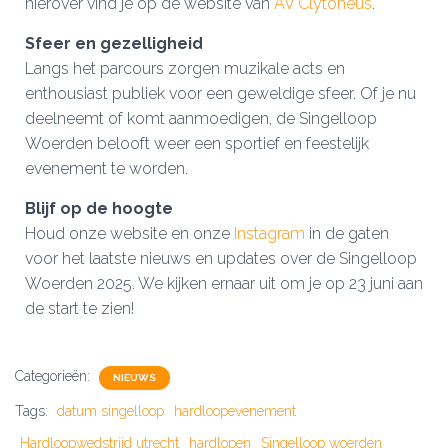
hierover vind je op de website van
AV Clytoneus
.
Sfeer en gezelligheid
Langs het parcours zorgen muzikale acts en
enthousiast publiek voor een geweldige sfeer. Of je nu
deelneemt of komt aanmoedigen, de Singelloop
Woerden belooft weer een sportief en feestelijk
evenement te worden.
Blijf op de hoogte
Houd onze website en onze
Instagram
in de gaten
voor het laatste nieuws en updates over de Singelloop
Woerden 2025. We kijken ernaar uit om je op 23 juni aan
de start te zien!
Categorieën:
NIEUWS
Tags:
datum singelloop
hardloopevenement
Hardloopwedstrijd utrecht
hardlopen
Singelloop woerden