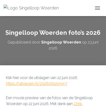
TOGGL
Singelloop Woerden foto’s 2026
Gepubliceerd door
Singelloop Woerden
op
23 juni
2026
Klik hier voor de uitslagen van 22 juni 2026:
https://uitslagen.nl/2026062205157
Een mooie preview van de fotos van de Singelloop
Woerden op 22 juni 2026. Met dank aan
Chris