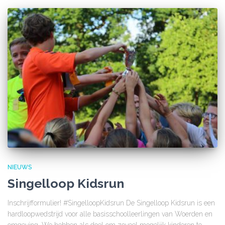
NIEUWS
Singelloop Kidsrun
Inschrijfformulier! #SingelloopKidsrun De Singelloop Kidsrun is een
hardloopwedstrijd voor alle basisschoolleerlingen van Woerden en