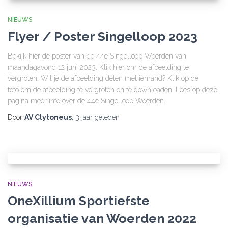
NIEUWS
Flyer / Poster Singelloop 2023
Bekijk hier de poster van de 44e Singelloop Woerden van
maandagavond 12 juni 2023. Klik hier om de afbeelding te
vergroten. Wil je de afbeelding delen met iemand? Klik op de
foto om de afbeelding te vergroten en te downloaden. Lees op deze
pagina meer info over de 44e Singelloop Woerden.
Door
AV Clytoneus
,
3 jaar
geleden
NIEUWS
OneXillium Sportiefste
organisatie van Woerden 2022