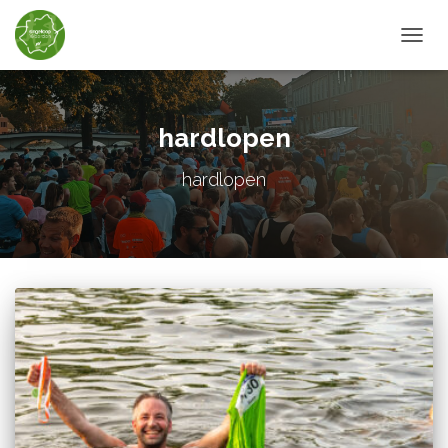
TOGGL
hardlopen
hardlopen