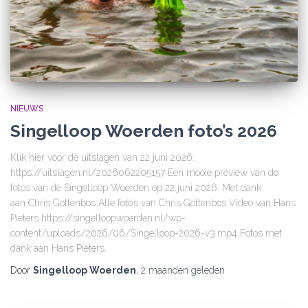
NIEUWS
Singelloop Woerden foto’s 2026
Klik hier voor de uitslagen van 22 juni 2026:
https://uitslagen.nl/2026062205157 Een mooie preview van de
fotos van de Singelloop Woerden op 22 juni 2026. Met dank
aan Chris Gottenbos Alle foto’s van Chris Gottenbos Video van Hans
Pieters https://singelloopwoerden.nl/wp-
content/uploads/2026/06/Singelloop-2026-v3.mp4 Fotos met
dank aan Hans Pieters.
Door
Singelloop Woerden
,
2 maanden
geleden