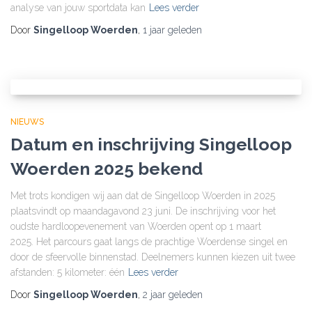
analyse van jouw sportdata kan
Lees verder
Door
Singelloop Woerden
,
1 jaar
geleden
NIEUWS
Datum en inschrijving Singelloop
Woerden 2025 bekend
Met trots kondigen wij aan dat de Singelloop Woerden in 2025
plaatsvindt op maandagavond 23 juni. De inschrijving voor het
oudste hardloopevenement van Woerden opent op 1 maart
2025. Het parcours gaat langs de prachtige Woerdense singel en
door de sfeervolle binnenstad. Deelnemers kunnen kiezen uit twee
afstanden: 5 kilometer: één
Lees verder
Door
Singelloop Woerden
,
2 jaar
geleden