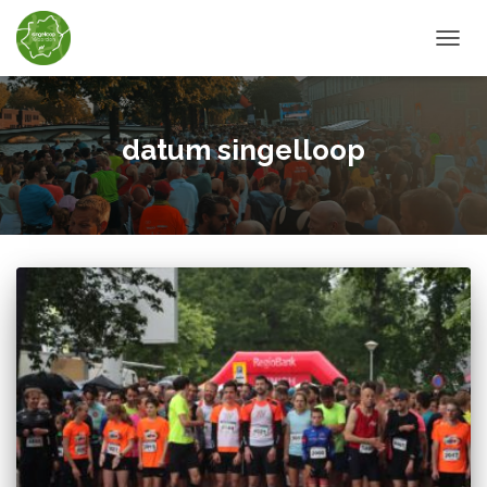
TOGGL
datum singelloop