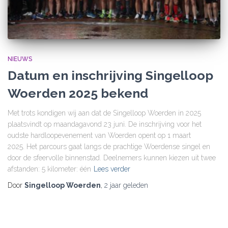
NIEUWS
Datum en inschrijving Singelloop
Woerden 2025 bekend
Met trots kondigen wij aan dat de Singelloop Woerden in 2025
plaatsvindt op maandagavond 23 juni. De inschrijving voor het
oudste hardloopevenement van Woerden opent op 1 maart
2025. Het parcours gaat langs de prachtige Woerdense singel en
door de sfeervolle binnenstad. Deelnemers kunnen kiezen uit twee
afstanden: 5 kilometer: één
Lees verder
Door
Singelloop Woerden
,
2 jaar
geleden