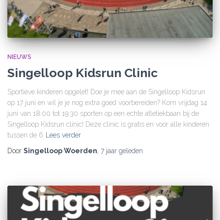
NIEUWS
Singelloop Kidsrun Clinic
Sportieve kinderen opgelet! Doe je mee aan de Singelloop Kidsrun
op 17 juni en wil je je nog extra goed voorbereiden? Kom vrijdag 14
juni van 18:00 tot 19:30 sporten op een echte atletiekbaan bij de
Singelloop Kidsrun clinic! Deze clinic is gratis en voor alle kinderen
tussen de 6
Lees verder
Door
Singelloop Woerden
,
7 jaar
geleden