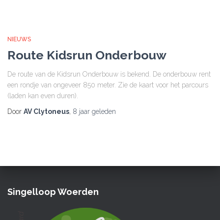
NIEUWS
Route Kidsrun Onderbouw
De route van de Kidsrun Onderbouw is bekend. De onderbouw rent
een rondje van ongeveer 850 meter. Zie de kaart voor het parcours
(laden kan even duren).
Door
AV Clytoneus
,
8 jaar
geleden
Singelloop Woerden