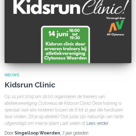
NIEUWS
Kidsrun Clinic
Op 14 juni 2019 om 18:00 organiseren de trainers van
atletiekvereniging Clytoneus de Kidsrun Clinic! Deze training is
speciaal voor alle kinderen tussen de 6 tot 12 jaar die hardlopen
leuk vinden. Zit je op atletiek? Ook jullie zijn natuurlijk van harte
uitgenodigd om mee te doen! Laat weten of
Lees verder
Door
Singelloop Woerden
,
7 jaar
geleden