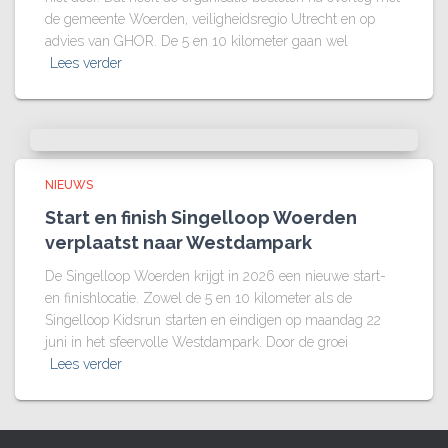
de gemeente Woerden, veiligheidsregio Utrecht en op
advies van GHOR. De 5 en 10 kilometer gaan wel
Lees verder
NIEUWS
Start en finish Singelloop Woerden
verplaatst naar Westdampark
De Singelloop Woerden krijgt in 2026 een nieuwe start-
en finishlocatie. Zowel de 5 en 10 kilometer als de
Singelloop Kidsrun starten en eindigen op maandag 22
juni in het sfeervolle Westdampark. Door de groei
Lees verder