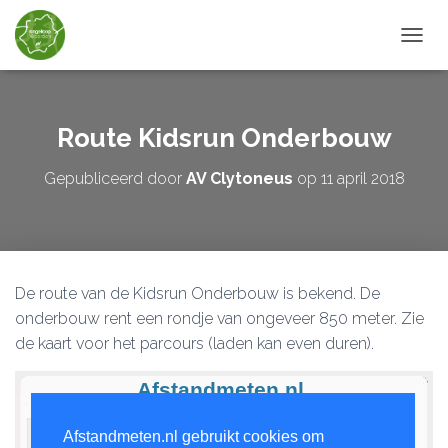
TOGGL
Route Kidsrun Onderbouw
Gepubliceerd door
AV Clytoneus
op
11 april 2018
De route van de Kidsrun Onderbouw is bekend. De
onderbouw rent een rondje van ongeveer 850 meter. Zie
de kaart voor het parcours (laden kan even duren).