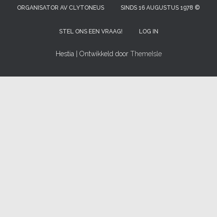
ORGANISATOR AV CLYTONEUS
SINDS 16 AUGUSTUS 1978 ©
STEL ONS EEN VRAAG!
LOG IN
Hestia | Ontwikkeld door
ThemeIsle