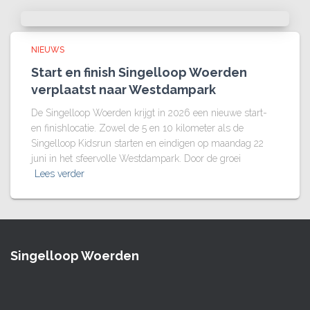
NIEUWS
Start en finish Singelloop Woerden
verplaatst naar Westdampark
De Singelloop Woerden krijgt in 2026 een nieuwe start-
en finishlocatie. Zowel de 5 en 10 kilometer als de
Singelloop Kidsrun starten en eindigen op maandag 22
juni in het sfeervolle Westdampark. Door de groei
Lees verder
Singelloop Woerden