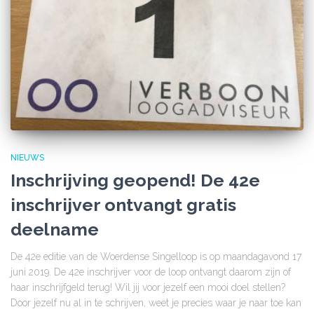
NIEUWS
Inschrijving geopend! De 42e
inschrijver ontvangt gratis
deelname
De 42e editie van de Woerdense Singelloop is op maandagavond 17
juni 2019. De 42e inschrijver voor de loop ontvangt daarom zijn of
haar inschrijfgeld terug! Wil jij voor jezelf een mooi doel stellen?
Door jezelf nu al in te schrijven, weet je precies waar je naar toe kan