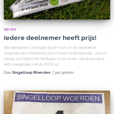
NIEUWS
Iedere deelnemer heeft prijs!
Alle deelnemers ontvangen bij de finish van de Woerdense
Singelloop een reflecterend pols of enkel hardloopbandje. Leuk en
handig voor tijdens het hardlopen in het donker. Hét bewijs dat je
hebt meegelopen met de #WSL19 !
Door
Singelloop Woerden
,
7 jaar
geleden