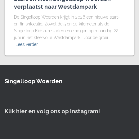
verplaatst naar Westdampark
De Singelloop Woerden krijgt in 2026 een nieuwe start-
en finishlocatie. Zowel de 5 en 10 kilometer als de
Singelloop Kidsrun starten en eindigen op maandag 22
juni in het sfeervolle Westdampark. Door de groei
Lees verder
Singelloop Woerden
Klik hier en volg ons op Instagram
!