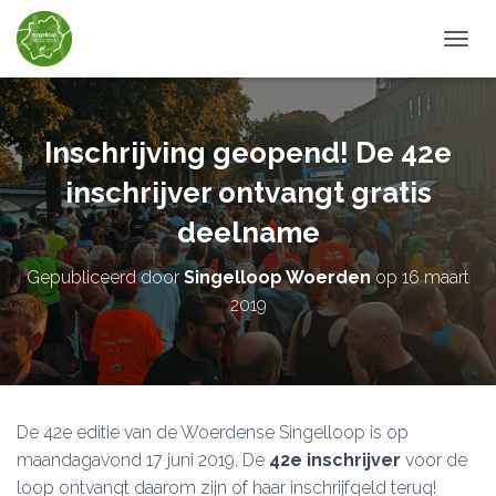
TOGGL
Inschrijving geopend! De 42e
inschrijver ontvangt gratis
deelname
Gepubliceerd door
Singelloop Woerden
op
16 maart
2019
De 42e editie van de Woerdense Singelloop is op
maandagavond 17 juni 2019. De
42e inschrijver
voor de
loop ontvangt daarom zijn of haar inschrijfgeld terug!