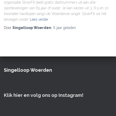
organisatie SilverFit deelt gratis startnummers uit aan alle
sportievelingen van 65 jaar of ouder. Je kan kiezen uit 3, 6.5 en 10
kilometer hardlopen langs de Woerdense singel. SilverFit wil het
bewegen onder
Lees verder
Door
Singelloop Woerden
,
6 jaar
geleden
Singelloop Woerden
Klik hier en volg ons op Instagram
!