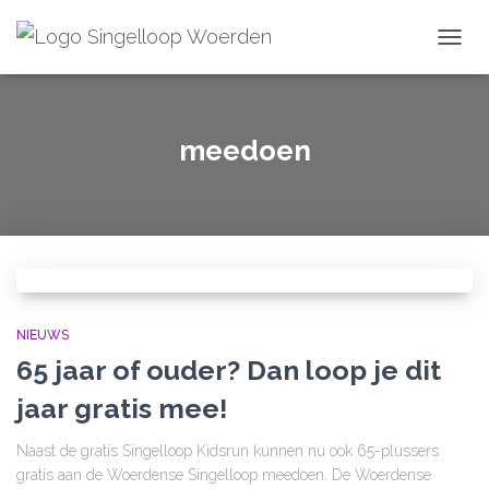
TOGGL
meedoen
NIEUWS
65 jaar of ouder? Dan loop je dit
jaar gratis mee!
Naast de gratis Singelloop Kidsrun kunnen nu ook 65-plussers
gratis aan de Woerdense Singelloop meedoen. De Woerdense