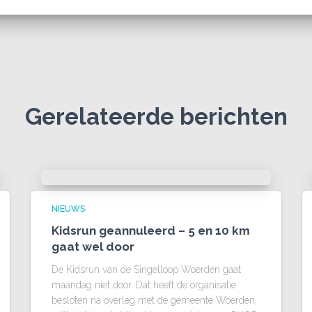
Gerelateerde berichten
NIEUWS
Kidsrun geannuleerd – 5 en 10 km
gaat wel door
De Kidsrun van de Singelloop Woerden gaat
maandag niet door. Dat heeft de organisatie
besloten na overleg met de gemeente Woerden,