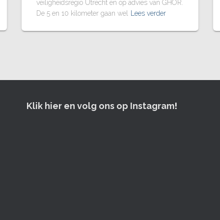
veiligheidsregio Utrecht en op advies van GHOR.
De 5 en 10 kilometer gaan wel
Lees verder
Klik hier en volg ons op Instagram
!