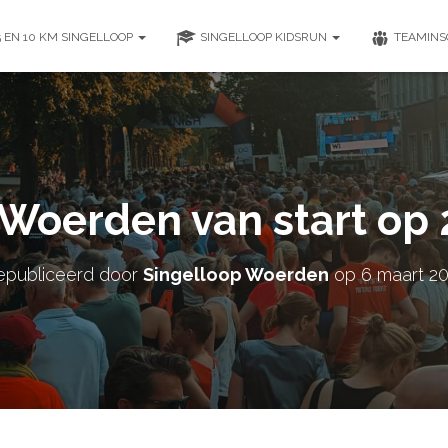
5 EN 10 KM SINGELLOOP
SINGELLOOP KIDSRUN
TEAMINS
Woerden van start op 
epubliceerd door
Singelloop Woerden
op
6 maart 2