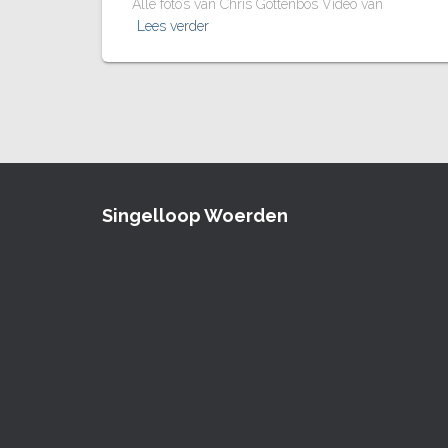
Alle foto’s van Chris Gottenbos Video van
Lees verder
Singelloop Woerden