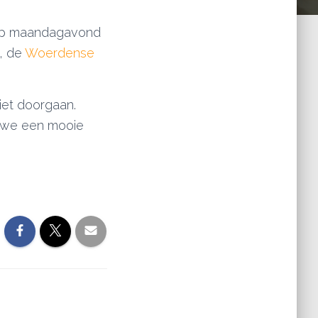
 op maandagavond
, de
Woerdense
iet doorgaan.
n we een mooie