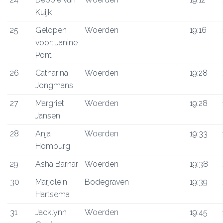
Kuijk
25
Gelopen
Woerden
19:16
voor: Janine
Pont
26
Catharina
Woerden
19:28
Jongmans
27
Margriet
Woerden
19:28
Jansen
28
Anja
Woerden
19:33
Homburg
29
Asha Barnar
Woerden
19:38
30
Marjolein
Bodegraven
19:39
Hartsema
31
Jacklynn
Woerden
19:45