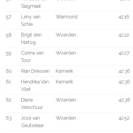
Slagmaat
57
Leny van
Warmond
42:16
Schie
58
Brigit den
Woerden
42:22
Hartog
59
Corine van
Woerden
42:27
Toor
60
Rian Driessen
Kamerik
42:36
61
Hendrika Van
Kamerik
42:36
Vliet
62
Diana
Woerden
42:38
Verschuur
63
José van
Woerden
42:52
Geutselaar