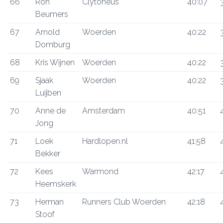
66
Ron
Clytoneus
40:07
Beumers
67
Arnold
Woerden
40:22
Domburg
68
Kris Wijnen
Woerden
40:22
69
Sjaak
Woerden
40:22
Luijben
70
Anne de
Amsterdam
40:51
Jong
71
Loek
Hardlopen.nl
41:58
Bekker
72
Kees
Warmond
42:17
Heemskerk
73
Herman
Runners Club Woerden
42:18
Stoof