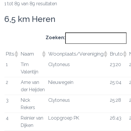
1 tot 89 van 89 resultaten
6,5 km Heren
Zoeken:
Plts
Naam
Woonplaats/Vereniging
Bruto
1
Tim
Clytoneus
23:20
Valentijn
2
Arne van
Nieuwegein
25:04
der Heijden
3
Nick
Clytoneus
25:28
Rekers
4
Reinier van
Loopgroep PK
26:43
Dijken