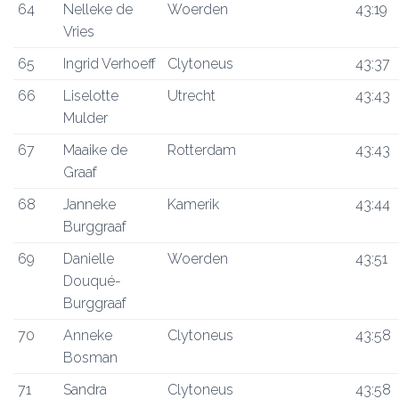
64
Nelleke de
Woerden
43:19
Vries
65
Ingrid Verhoeff
Clytoneus
43:37
66
Liselotte
Utrecht
43:43
Mulder
67
Maaike de
Rotterdam
43:43
Graaf
68
Janneke
Kamerik
43:44
Burggraaf
69
Danielle
Woerden
43:51
Douqué-
Burggraaf
70
Anneke
Clytoneus
43:58
Bosman
71
Sandra
Clytoneus
43:58