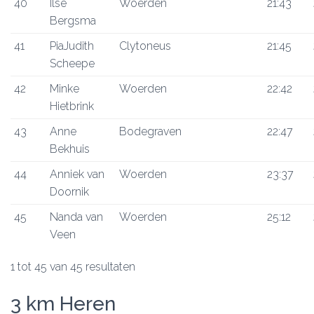
40
Ilse
Woerden
21:43
Bergsma
41
PiaJudith
Clytoneus
21:45
Scheepe
42
Minke
Woerden
22:42
Hietbrink
43
Anne
Bodegraven
22:47
Bekhuis
44
Anniek van
Woerden
23:37
Doornik
45
Nanda van
Woerden
25:12
Veen
1 tot 45 van 45 resultaten
3 km Heren