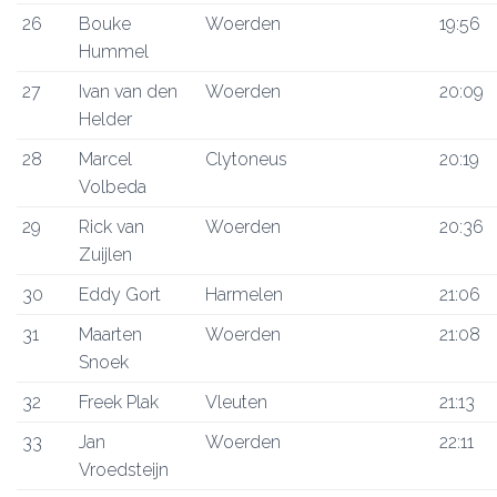
26
Bouke
Woerden
19:56
Hummel
27
Ivan van den
Woerden
20:09
Helder
28
Marcel
Clytoneus
20:19
Volbeda
29
Rick van
Woerden
20:36
Zuijlen
30
Eddy Gort
Harmelen
21:06
31
Maarten
Woerden
21:08
Snoek
32
Freek Plak
Vleuten
21:13
33
Jan
Woerden
22:11
Vroedsteijn