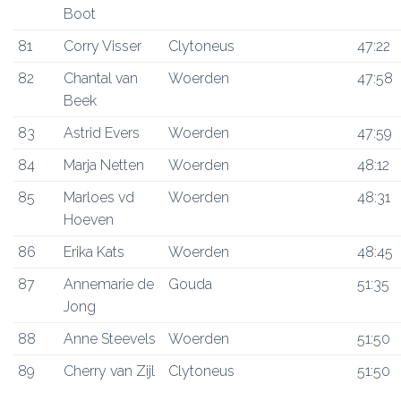
Boot
81
Corry Visser
Clytoneus
47:22
82
Chantal van
Woerden
47:58
Beek
83
Astrid Evers
Woerden
47:59
84
Marja Netten
Woerden
48:12
85
Marloes vd
Woerden
48:31
Hoeven
86
Erika Kats
Woerden
48:45
87
Annemarie de
Gouda
51:35
Jong
88
Anne Steevels
Woerden
51:50
89
Cherry van Zijl
Clytoneus
51:50