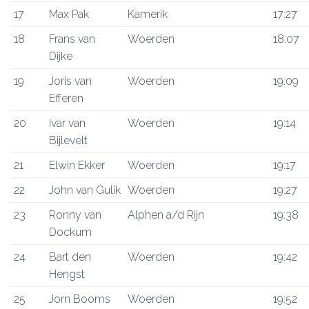
17
Max Pak
Kamerik
17:27
18
Frans van
Woerden
18:07
Dijke
19
Joris van
Woerden
19:09
Efferen
20
Ivar van
Woerden
19:14
Bijlevelt
21
Elwin Ekker
Woerden
19:17
22
John van Gulik
Woerden
19:27
23
Ronny van
Alphen a/d Rijn
19:38
Dockum
24
Bart den
Woerden
19:42
Hengst
25
Jorn Booms
Woerden
19:52