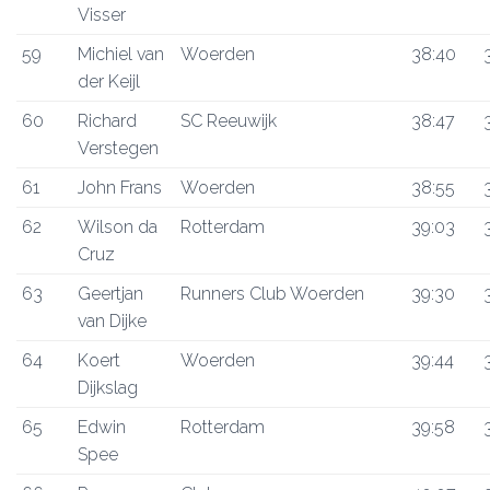
Visser
59
Michiel van
Woerden
38:40
der Keijl
60
Richard
SC Reeuwijk
38:47
Verstegen
61
John Frans
Woerden
38:55
62
Wilson da
Rotterdam
39:03
Cruz
63
Geertjan
Runners Club Woerden
39:30
van Dijke
64
Koert
Woerden
39:44
Dijkslag
65
Edwin
Rotterdam
39:58
Spee