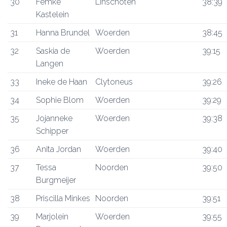
30
Femke
Linschoten
38:39
Kastelein
31
Hanna Brundel
Woerden
38:45
32
Saskia de
Woerden
39:15
Langen
33
Ineke de Haan
Clytoneus
39:26
34
Sophie Blom
Woerden
39:29
35
Jojanneke
Woerden
39:38
Schipper
36
Anita Jordan
Woerden
39:40
37
Tessa
Noorden
39:50
Burgmeijer
38
Priscilla Minkes
Noorden
39:51
39
Marjolein
Woerden
39:55