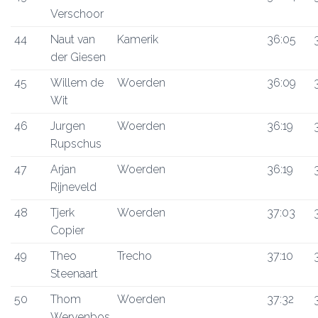
Verschoor
44
Naut van
Kamerik
36:05
der Giesen
45
Willem de
Woerden
36:09
Wit
46
Jurgen
Woerden
36:19
Rupschus
47
Arjan
Woerden
36:19
Rijneveld
48
Tjerk
Woerden
37:03
Copier
49
Theo
Trecho
37:10
Steenaart
50
Thom
Woerden
37:32
Wervenbos