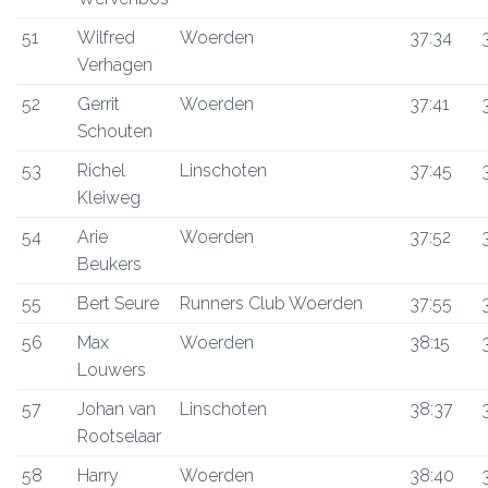
51
Wilfred
Woerden
37:34
Verhagen
52
Gerrit
Woerden
37:41
Schouten
53
Richel
Linschoten
37:45
Kleiweg
54
Arie
Woerden
37:52
Beukers
55
Bert Seure
Runners Club Woerden
37:55
56
Max
Woerden
38:15
Louwers
57
Johan van
Linschoten
38:37
Rootselaar
58
Harry
Woerden
38:40