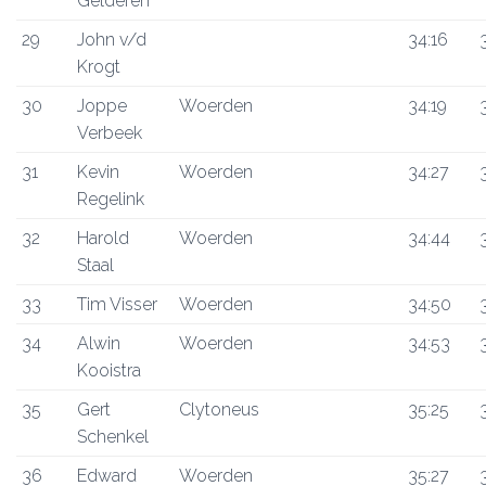
Gelderen
29
John v/d
34:16
Krogt
30
Joppe
Woerden
34:19
Verbeek
31
Kevin
Woerden
34:27
Regelink
32
Harold
Woerden
34:44
Staal
33
Tim Visser
Woerden
34:50
34
Alwin
Woerden
34:53
Kooistra
35
Gert
Clytoneus
35:25
Schenkel
36
Edward
Woerden
35:27