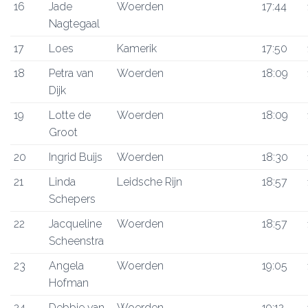
16
Jade
Woerden
17:44
Nagtegaal
17
Loes
Kamerik
17:50
18
Petra van
Woerden
18:09
Dijk
19
Lotte de
Woerden
18:09
Groot
20
Ingrid Buijs
Woerden
18:30
21
Linda
Leidsche Rijn
18:57
Schepers
22
Jacqueline
Woerden
18:57
Scheenstra
23
Angela
Woerden
19:05
Hofman
24
Debbie van
Woerden
19:12