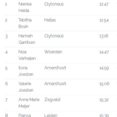
1
Nienke
Clytoneus
12:47
Heida
2
Tabitha
Hellas
12:54
Bruin
3
Hannah
Clytoneus
13:16
Garritsen
4
Noa
Woerden
14:47
Verheijen
5
Ilona
Amersfoort
14:59
Joesten
6
Valerie
Amersfoort
15:06
Joesten
7
Anne Marie
Zegveld
15:32
Meijer
8
Franca
Leiden
15:39