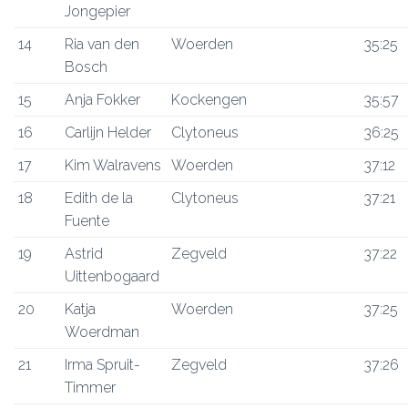
Jongepier
14
Ria van den
Woerden
35:25
Bosch
15
Anja Fokker
Kockengen
35:57
16
Carlijn Helder
Clytoneus
36:25
17
Kim Walravens
Woerden
37:12
18
Edith de la
Clytoneus
37:21
Fuente
19
Astrid
Zegveld
37:22
Uittenbogaard
20
Katja
Woerden
37:25
Woerdman
21
Irma Spruit-
Zegveld
37:26
Timmer