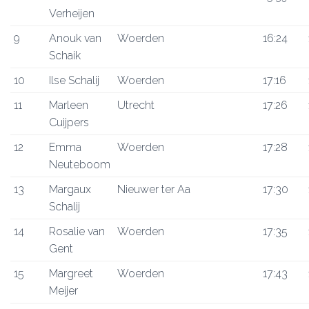
Verheijen
9
Anouk van
Woerden
16:24
Schaik
10
Ilse Schalij
Woerden
17:16
11
Marleen
Utrecht
17:26
Cuijpers
12
Emma
Woerden
17:28
Neuteboom
13
Margaux
Nieuwer ter Aa
17:30
Schalij
14
Rosalie van
Woerden
17:35
Gent
15
Margreet
Woerden
17:43
Meijer