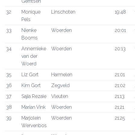
Gerritsen
32
Monique
Linschoten
19:48
Pels
33
Nienke
Woerden
20:01
Booms
34
Annemieke
Woerden
20:13
van der
Woerd
35
Liz Gort
Harmelen
21:01
36
Kim Gort
Zegveld
21:02
37
Sajia Rezaie
Vleuten
21:13
38
Marian Vink
Woerden
21:21
39
Marjolein
Woerden
21:25
Wervenbos