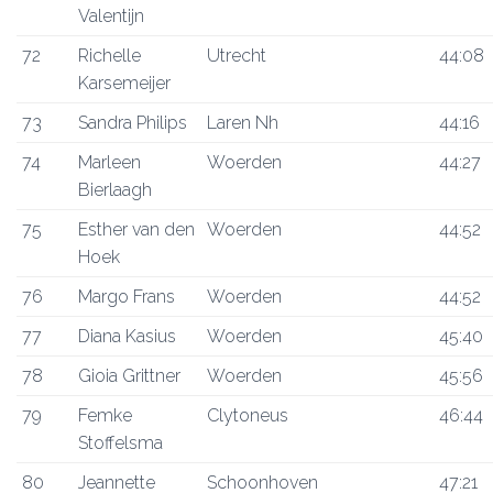
Valentijn
72
Richelle
Utrecht
44:08
Karsemeijer
73
Sandra Philips
Laren Nh
44:16
74
Marleen
Woerden
44:27
Bierlaagh
75
Esther van den
Woerden
44:52
Hoek
76
Margo Frans
Woerden
44:52
77
Diana Kasius
Woerden
45:40
78
Gioia Grittner
Woerden
45:56
79
Femke
Clytoneus
46:44
Stoffelsma
80
Jeannette
Schoonhoven
47:21