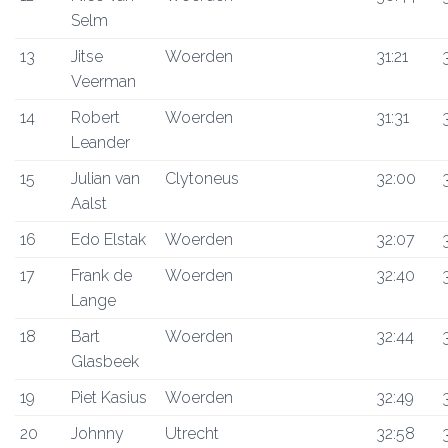
Selm
13
Jitse
Woerden
31:21
Veerman
14
Robert
Woerden
31:31
Leander
15
Julian van
Clytoneus
32:00
Aalst
16
Edo Elstak
Woerden
32:07
17
Frank de
Woerden
32:40
Lange
18
Bart
Woerden
32:44
Glasbeek
19
Piet Kasius
Woerden
32:49
20
Johnny
Utrecht
32:58