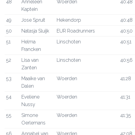
48
Anneleen
Woerden
40:48
Kaptein
49
Jose Spruit
Hekendorp
40:48
50
Natasja Sluijk
EUR Roadrunners
40:50
51
Helma
Linschoten
40:51
Francken
52
Lisa van
Linschoten
40:56
Zanten
53
Maaike van
Woerden
41:28
Dalen
54
Eveliene
Woerden
41:31
Nussy
55
Simone
Woerden
41:35
Oerlemans
56
Annabel van
Woerden
42:08