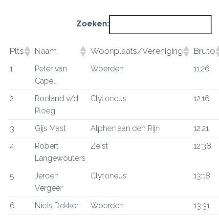
Zoeken:
Plts
Naam
Woonplaats/Vereniging
Bruto
1
Peter van
Woerden
11:26
Capel
2
Roeland v/d
Clytoneus
12:16
Ploeg
3
Gijs Mast
Alphen aan den Rijn
12:21
4
Robert
Zeist
12:38
Langewouters
5
Jeroen
Clytoneus
13:18
Vergeer
6
Niels Dekker
Woerden
13:31