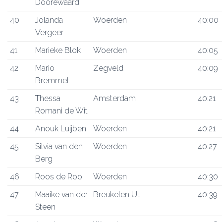
Doorewaard
40
Jolanda
Woerden
40:00
Vergeer
41
Marieke Blok
Woerden
40:05
42
Mario
Zegveld
40:09
Bremmet
43
Thessa
Amsterdam
40:21
Romani de Wit
44
Anouk Luijben
Woerden
40:21
45
Silvia van den
Woerden
40:27
Berg
46
Roos de Roo
Woerden
40:30
47
Maaike van der
Breukelen Ut
40:39
Steen