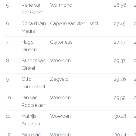
5
René van
Warmond
26:58
der Geest
6
Ronald van
Capelle aan den IJssel
27:45
Meurs
7
Hugo
Clytoneus
27:47
Jansen
8
Sander van
Woerden
29:37
Ginkel
9
Otto
Zegveld
29:46
Immerzeel
10
Jan van
Woerden
29:59
Rootselaar
11
Mathijs
Woerden
30:28
Ardesch
12
Nico van
Woerden
30:44