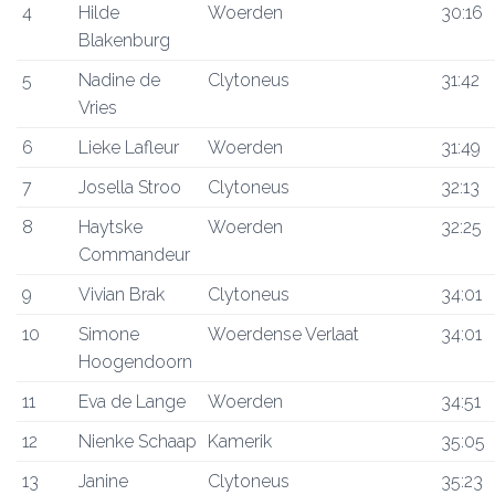
4
Hilde
Woerden
30:16
Blakenburg
5
Nadine de
Clytoneus
31:42
Vries
6
Lieke Lafleur
Woerden
31:49
7
Josella Stroo
Clytoneus
32:13
8
Haytske
Woerden
32:25
Commandeur
9
Vivian Brak
Clytoneus
34:01
10
Simone
Woerdense Verlaat
34:01
Hoogendoorn
11
Eva de Lange
Woerden
34:51
12
Nienke Schaap
Kamerik
35:05
13
Janine
Clytoneus
35:23