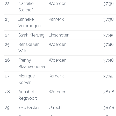
22
Nathalie
Woerden
37:36
Stokhof
23
Janneke
Kamerik
37:38
Verbruggen
24
Sarah Kleiweg
Linschoten
37:45
25
Renske van
Woerden
37:46
Wijk
26
Frenny
Woerden
37:48
Blaauwendraat
27
Monique
Kamerik
37:52
Korver
28
Annabel
Woerden
38:08
Regtvoort
29
Ieke Bakker
Utrecht
38:08