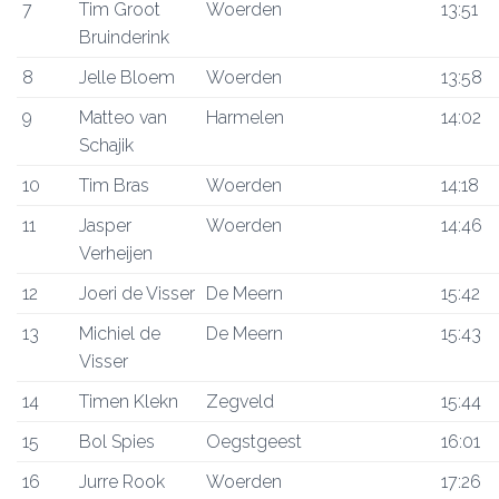
7
Tim Groot
Woerden
13:51
Bruinderink
8
Jelle Bloem
Woerden
13:58
9
Matteo van
Harmelen
14:02
Schajik
10
Tim Bras
Woerden
14:18
11
Jasper
Woerden
14:46
Verheijen
12
Joeri de Visser
De Meern
15:42
13
Michiel de
De Meern
15:43
Visser
14
Timen Klekn
Zegveld
15:44
15
Bol Spies
Oegstgeest
16:01
16
Jurre Rook
Woerden
17:26