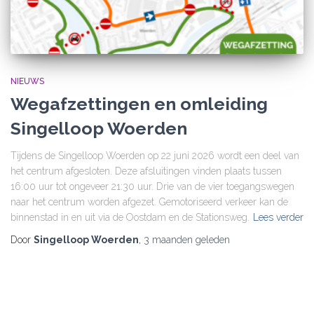
NIEUWS
Wegafzettingen en omleiding
Singelloop Woerden
Tijdens de Singelloop Woerden op 22 juni 2026 wordt een deel van
het centrum afgesloten. Deze afsluitingen vinden plaats tussen
16:00 uur tot ongeveer 21:30 uur. Drie van de vier toegangswegen
naar het centrum worden afgezet. Gemotoriseerd verkeer kan de
binnenstad in en uit via de Oostdam en de Stationsweg.
Lees verder
Door
Singelloop Woerden
,
3 maanden
geleden