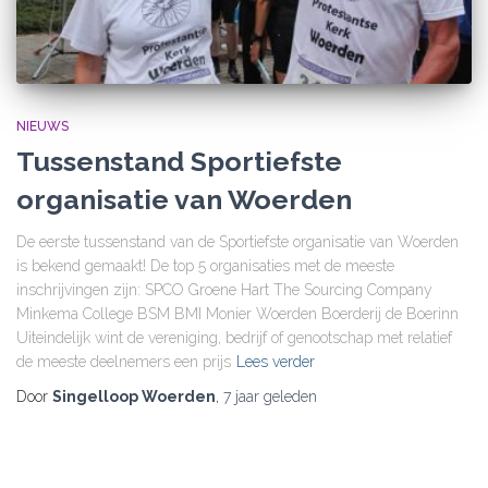
NIEUWS
Tussenstand Sportiefste
organisatie van Woerden
De eerste tussenstand van de Sportiefste organisatie van Woerden
is bekend gemaakt! De top 5 organisaties met de meeste
inschrijvingen zijn: SPCO Groene Hart The Sourcing Company
Minkema College BSM BMI Monier Woerden Boerderij de Boerinn
Uiteindelijk wint de vereniging, bedrijf of genootschap met relatief
de meeste deelnemers een prijs
Lees verder
Door
Singelloop Woerden
,
7 jaar
geleden