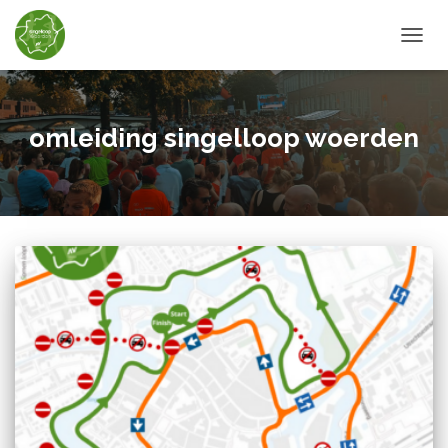
TOGGL
omleiding singelloop woerden