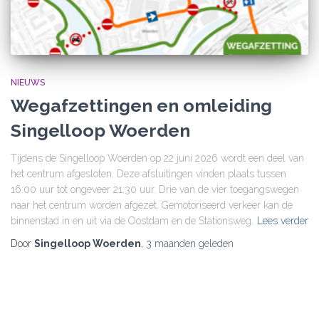
NIEUWS
Wegafzettingen en omleiding
Singelloop Woerden
Tijdens de Singelloop Woerden op 22 juni 2026 wordt een deel van
het centrum afgesloten. Deze afsluitingen vinden plaats tussen
16:00 uur tot ongeveer 21:30 uur. Drie van de vier toegangswegen
naar het centrum worden afgezet. Gemotoriseerd verkeer kan de
binnenstad in en uit via de Oostdam en de Stationsweg.
Lees verder
Door
Singelloop Woerden
,
3 maanden
geleden