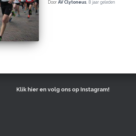
Door
AV Clytoneus
,
8 jaar
geleden
Klik hier en volg ons op Instagram
!