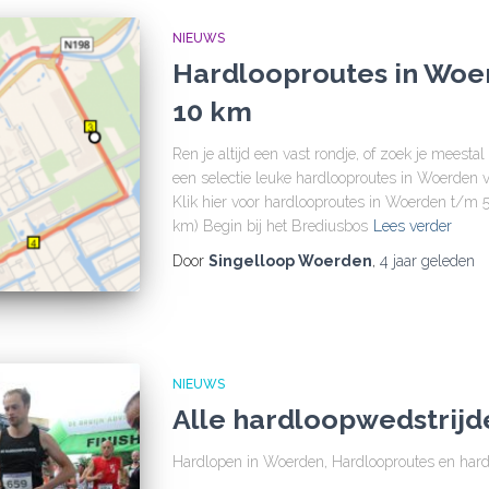
NIEUWS
Hardlooproutes in Woer
10 km
Ren je altijd een vast rondje, of zoek je meest
een selectie leuke hardlooproutes in Woerden van
Klik hier voor hardlooproutes in Woerden t/m 
km) Begin bij het Brediusbos
Lees verder
Door
Singelloop Woerden
,
4 jaar
geleden
NIEUWS
Alle hardloopwedstrij
Hardlopen in Woerden, Hardlooproutes en ha