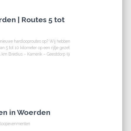
den | Routes 5 tot
al nieuwe hardlooproutes op? Wij hebben
 5 tot 10 kilometer op een rijtje gezet.
5 km Bredius – Kamerik – Geestdorp (9
den in Woerden
rdloopevenmenten