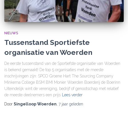
NIEUWS
Tussenstand Sportiefste
organisatie van Woerden
De eerste tussenstand van de Sportiefste organisatie van Woerden
is bekend gemaakt! De top 5 organisaties met de meeste
inschrijvingen zijn: SPCO Groene Hart The Sourcing Company
Minkema College BSM BMI Monier Woerden Boerderij de Boerinn
Uiteindelijk wint de vereniging, bedrijf of genootschap met relatief
de meeste deelnemers een prijs
Lees verder
Door
Singelloop Woerden
,
7 jaar
geleden