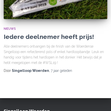
NIEUWS
Iedere deelnemer heeft prijs!
Alle deelnemers ontvangen bij de finish van de Woerdense
Singelloop een reflecterend pols of enkel hardloopbandje. Leuk en
handig voor tijdens het hardlopen in het donker. Hét bewijs dat je
hebt meegelopen met de #WSL19 !
Door
Singelloop Woerden
,
7 jaar
geleden